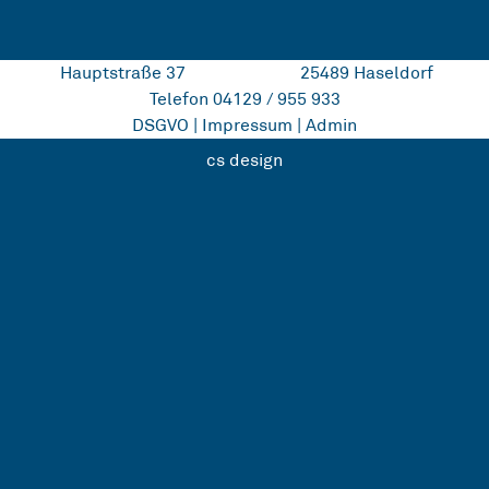
Hauptstraße 37
25489 Haseldorf
Telefon 04129 / 955 933
DSGVO
|
Impressum
|
Admin
cs design